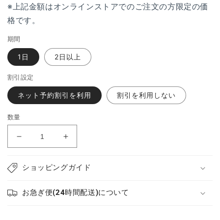
※上記金額はオンラインストアでのご注文の方限定の価
格です。
期間
1日
2日以上
割引設定
ネット予約割引を利用
割引を利用しない
数量
SD
SD
カ
カ
ー
ー
ショッピングガイド
ド
ド
32GB
32GB
お急ぎ便(24時間配送)について
SanDisk
SanDisk
Extreme
Extreme
の
の