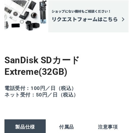
数
数
量
量
を
を
減
増
ら
や
す
す
SanDisk SDカード
Extreme(32GB)
電話受付：100円／日（税込）
ネット受付：50円／日（税込）
製品仕様
付属品
注意事項