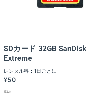
モ
ー
ダ
ル
SDカード 32GB SanDisk
で
メ
Extreme
デ
ィ
ア
レンタル料：1日ごとに
(1)
を
通
¥50
開
く
常
価
税込み
格