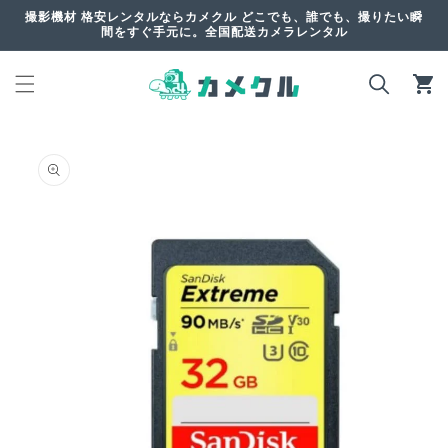
コンテ
撮影機材 格安レンタルならカメクル どこでも、誰でも、撮りたい瞬
ンツに
間をすぐ手元に。全国配送カメラレンタル
進む
カ
ー
ト
商品情
報にス
キップ