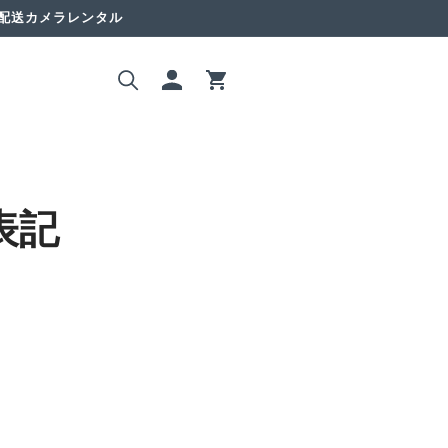
国配送カメラレンタル
ロ
カ
グ
ー
イ
ト
ン
表記