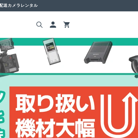
国配送カメラレンタル
ロ
カ
グ
ー
イ
ト
ン