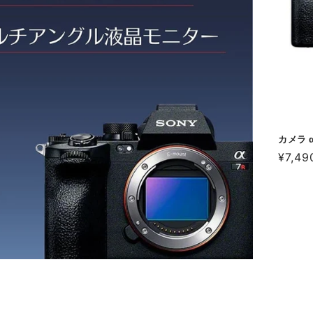
カメラ α
通
¥7,49
常
価
格