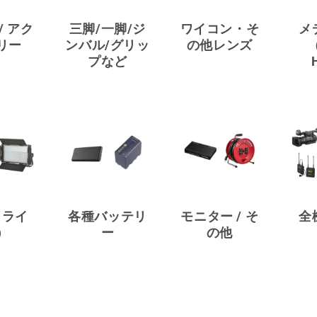
 / アク
三脚/一脚/ジ
ワイコン・そ
メ
リー
ンバル/グリッ
の他レンズ
（
プなど
（ライ
各種バッテリ
モニター / そ
全
）
ー
の他