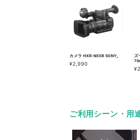
カメラ HXR-NX5R SONY_
ズ
70
通
¥2,990
通
¥
常
常
価
価
格
格
ご利用シーン・用