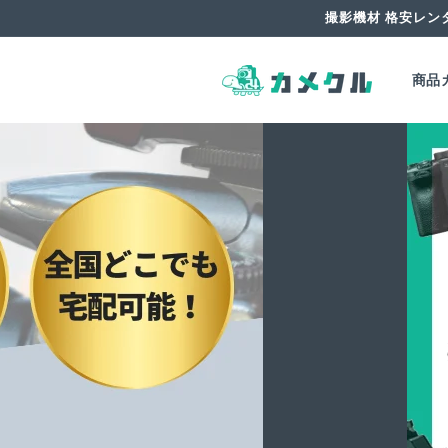
コンテ
撮影機材 格安レン
ンツに
進む
商品