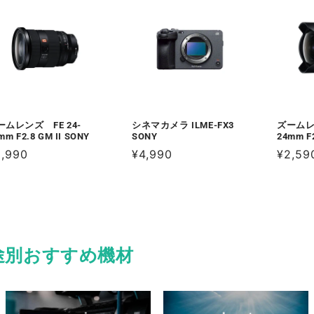
ームレンズ FE 24-
シネマカメラ ILME-FX3
ズームレン
mm F2.8 GM II SONY
SONY
24mm F
2,990
通
¥4,990
通
¥2,59
常
常
価
価
格
格
途別おすすめ機材