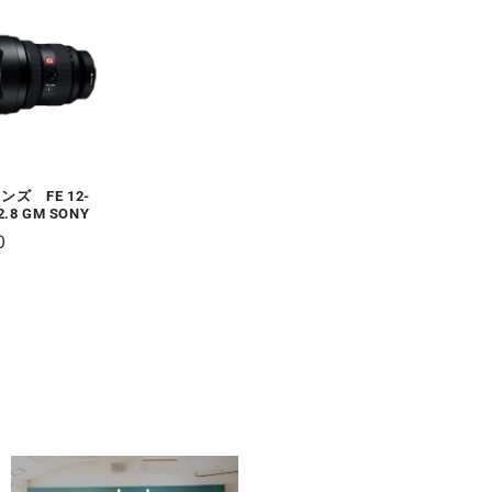
ズ FE 12-
2.8 GM SONY
0