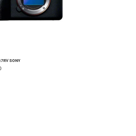
7RⅤ SONY
0