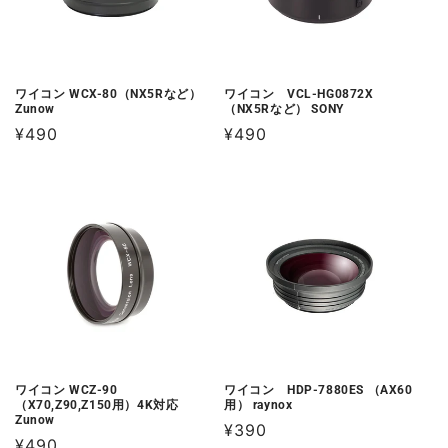
ワイコン WCX-80（NX5Rなど）
ワイコン VCL-HG0872X
Zunow
（NX5Rなど） SONY
通
¥490
通
¥490
常
常
価
価
格
格
ワイコン WCZ-90
ワイコン HDP-7880ES （AX60
（X70,Z90,Z150用）4K対応
用） raynox
Zunow
通
¥390
通
¥490