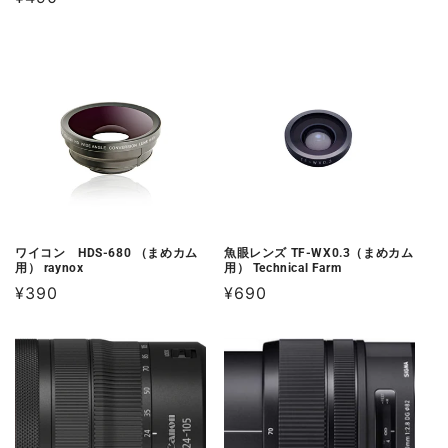
常
常
価
価
格
格
ワイコン HDS-680 （まめカム
魚眼レンズ TF-WX0.3（まめカム
用） raynox
用） Technical Farm
通
¥390
通
¥690
常
常
価
価
格
格