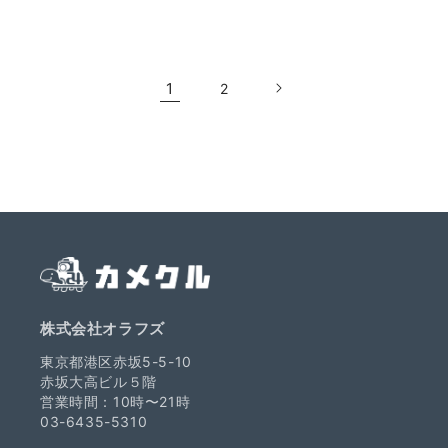
常
常
価
価
格
格
1
2
株式会社オラフズ
東京都港区赤坂5-5-10
赤坂大高ビル５階
営業時間：10時〜21時
03-6435-5310