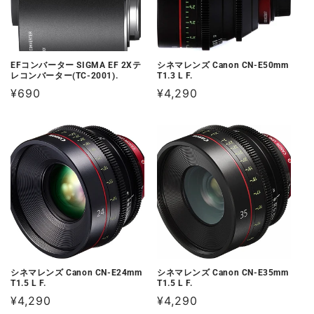
EFコンバーター SIGMA EF 2Xテ
シネマレンズ Canon CN-E50mm
レコンバーター(TC-2001).
T1.3 L F.
通
¥690
通
¥4,290
常
常
価
価
格
格
シネマレンズ Canon CN-E24mm
シネマレンズ Canon CN-E35mm
T1.5 L F.
T1.5 L F.
通
¥4,290
通
¥4,290