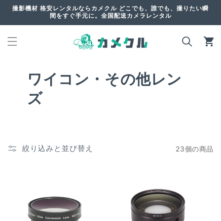
コンテ
撮影機材 格安レンタルならカメクル どこでも、誰でも、撮りたい瞬
ンツに
間をすぐ手元に。全国配送カメラレンタル
進む
カ
ー
ト
ワイコン・その他レン
ズ
絞り込みと並び替え
23個の商品