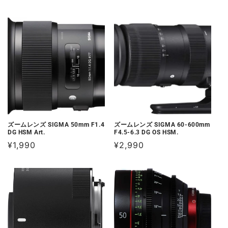
常
常
価
価
格
格
ズームレンズ SIGMA 50mm F1.4
ズームレンズ SIGMA 60-600mm
DG HSM Art.
F4.5-6.3 DG OS HSM.
通
¥1,990
通
¥2,990
常
常
価
価
格
格