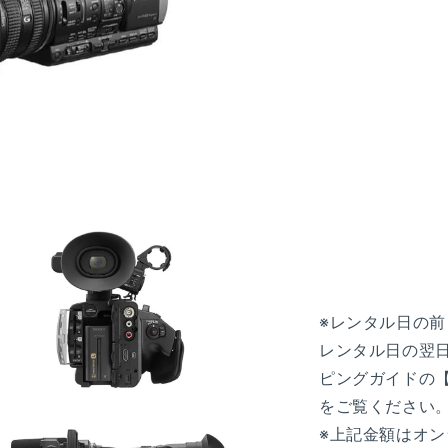
※レンタル日の
レンタル日の翌
ピングガイドの【
をご覧ください
モ
ー
※上記金額はオ
ダ