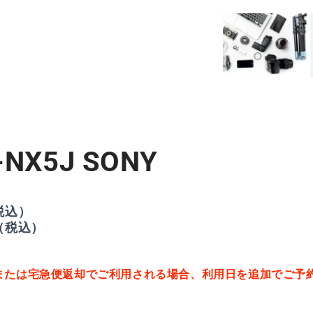
数
量
を
減
ら
す
NX5J SONY
税込）
（税込）
または宅急便返却でご利用される場合、利用日を追加でご予