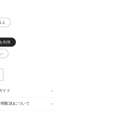
。
以上
を利用
い
カ
メ
ラ
ガイド
XR-
X5J
時間配送)について
ONY.
の