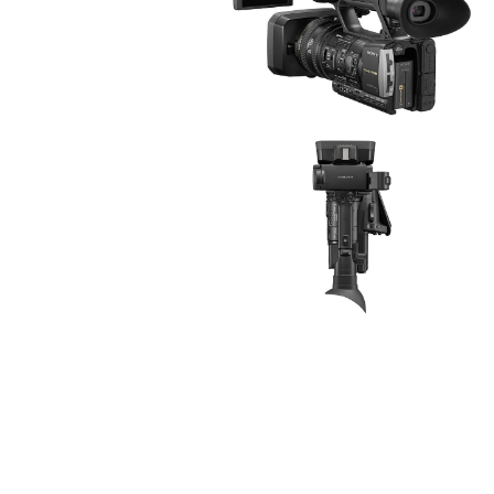
ル
で
メ
デ
ィ
ア
(2)
モ
を
ー
開
ダ
く
ル
で
メ
デ
ィ
ア
(4)
モ
を
ー
開
ダ
く
ル
で
メ
デ
ィ
ア