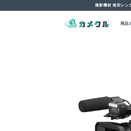
コンテ
撮影機材 格安レン
ンツに
進む
商品
商品情
報にス
キップ