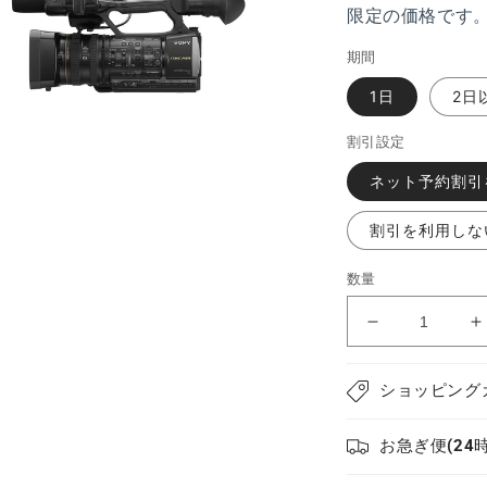
ル
限定の価格です
で
メ
期間
デ
ィ
1日
2日
ア
(3)
モ
割引設定
を
ー
開
ダ
ネット予約割引
く
ル
で
割引を利用しな
メ
デ
ィ
数量
ア
(5)
カ
を
開
メ
く
ラ
ショッピング
HXR-
H
NX5J
N
お急ぎ便(24
SONY.
S
の