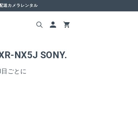
国配送カメラレンタル
ロ
カ
グ
ー
イ
ト
ン
R-NX5J SONY.
1日ごとに