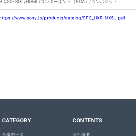
H
D/SD-SDI /HDMI /コンポーネント（RCA）/コンポジット
https://www.sony.jp/products/catalog/SPC_HXR-NX5J.pdf
CATEGORY
CONTENTS
全機材一覧
会社概要