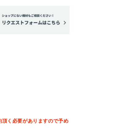
数
量
を
増
や
す
約頂く必要がありますので予め