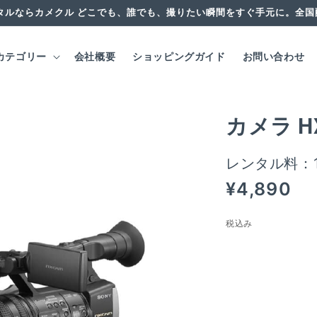
タルならカメクル どこでも、誰でも、撮りたい瞬間をすぐ手元に。全
カテゴリー
会社概要
ショッピングガイド
お問い合わせ
カメラ HX
レンタル料：
通
¥4,890
常
価
税込み
格