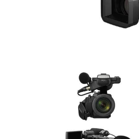
モ
ー
ダ
ル
で
メ
デ
ィ
ア
(1)
モ
を
ー
開
ダ
く