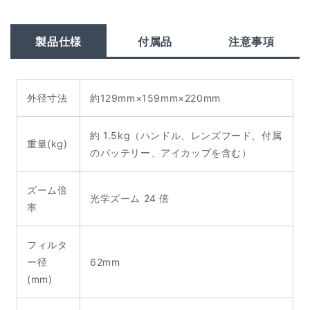
製品仕様
付属品
注意事項
外径寸法
約129mm×159mm×220mm
約 1.5kg（ハンドル、レンズフード、付属
重量(kg)
のバッテリー、アイカップを含む）
ズーム倍
光学ズーム 24 倍
率
フィルタ
ー径
62mm
(mm)