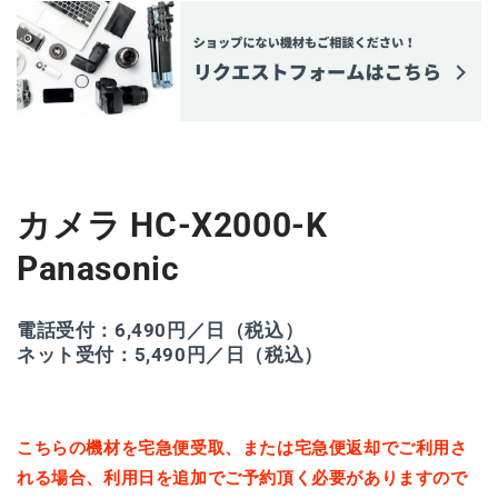
数
数
量
量
を
を
減
増
ら
や
す
す
カメラ HC-X2000-K
Panasonic
電話受付：6,490円／日（税込）
ネット受付：5,490円／日（税込）
こちらの機材を宅急便受取、または宅急便返却でご利用さ
れる場合、利用日を追加でご予約頂く必要がありますので