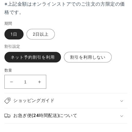
※上記金額はオンラインストアでのご注文の方限定の価
格です。
期間
1日
2日以上
割引設定
ネット予約割引を利用
割引を利用しない
数量
カ
カ
メ
メ
ラ
ラ
ショッピングガイド
HC-
HC-
X2000-
X2000-
お急ぎ便(24時間配送)について
K
K
Panasonic.
Panasonic.
の
の