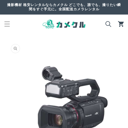
コンテ
撮影機材 格安レンタルならカメクル どこでも、誰でも、撮りたい瞬
ンツに
間をすぐ手元に。全国配送カメラレンタル
進む
カ
ー
ト
商品情
報にス
キップ