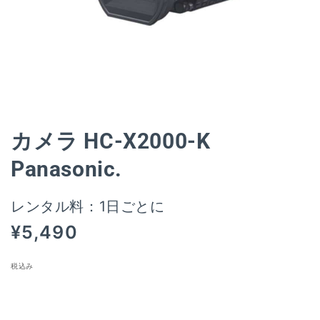
モ
ー
ダ
ル
カメラ HC-X2000-K
で
メ
Panasonic.
デ
ィ
ア
レンタル料：1日ごとに
(1)
を
通
¥5,490
開
く
常
価
税込み
格