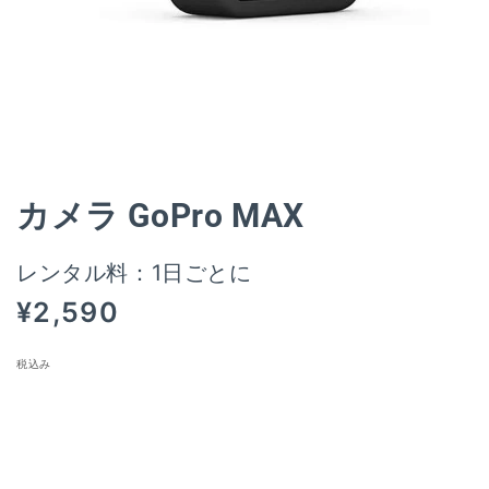
モ
ー
ダ
ル
カメラ GoPro MAX
で
メ
デ
レンタル料：1日ごとに
ィ
ア
通
¥2,590
(1)
常
を
開
価
税込み
く
格