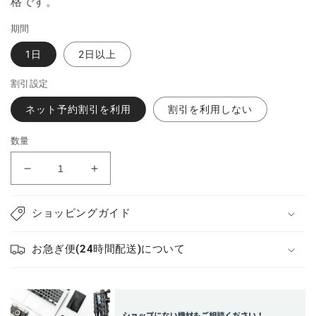
格です。
期間
1日
2日以上
割引設定
ネット予約割引を利用
割引を利用しない
数量
カ
カ
メ
メ
ラ
ラ
ショッピングガイド
GoPro
GoPro
MAX
MAX
お急ぎ便(24時間配送)について
の
の
数
数
量
量
を
を