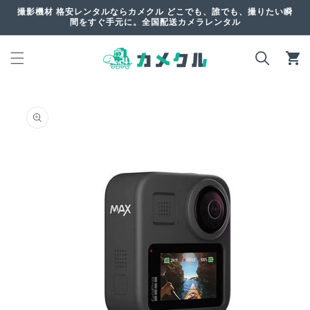
コンテ
撮影機材 格安レンタルならカメクル どこでも、誰でも、撮りたい瞬
ンツに
間をすぐ手元に。全国配送カメラレンタル
進む
カ
ー
ト
商品情
報にス
キップ