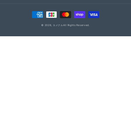
決
済
© 2026,
カメクル
All Rights Reserved.
方
法