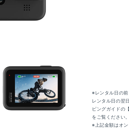
※レンタル日の
レンタル日の翌
ピングガイドの【
モ
をご覧ください
ー
ダ
※上記金額はオ