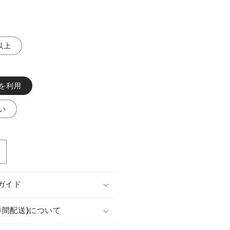
。
以上
を利用
い
カ
メ
ラ
ガイド
oPro
HERO9
時間配送)について
の
数