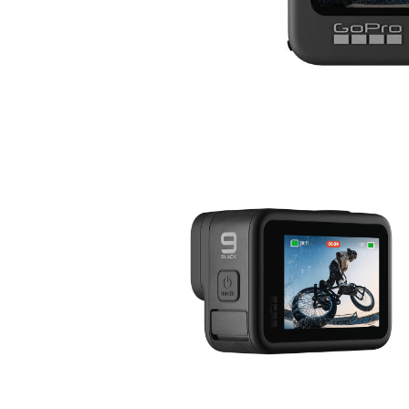
モ
ー
ダ
ル
で
メ
デ
ィ
ア
(1)
モ
を
ー
開
ダ
く