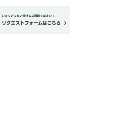
量
を
増
や
す