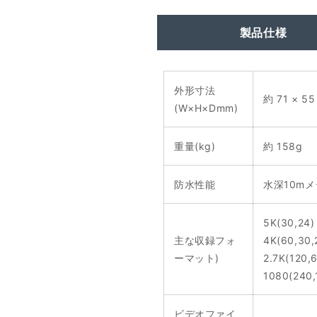
製品仕様
外形寸法
約 71 × 55
(W×H×Dmm)
重量(kg)
約 158g
防水性能
水深10m
5K(30,24)
主な収録フォ
4K(60,30,
ーマット)
2.7K(120,
1080(240,
ビデオファイ