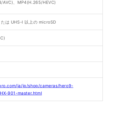
4/AVC)、MP4(H.265/HEVC)
 または UHS-I 以上の microSD
-C)
pro.com/ja/jp/shop/cameras/hero9-
HX-901-master.html