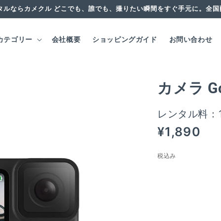
タルならカメクル どこでも、誰でも、撮りたい瞬間をすぐ手元に。全
カテゴリー
会社概要
ショッピングガイド
お問い合わせ
カメラ Go
レンタル料：
通
¥1,890
常
価
税込み
格