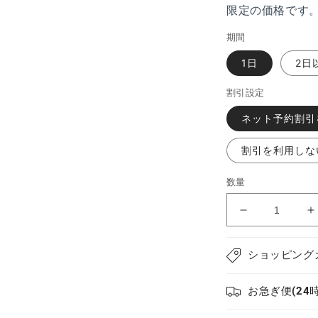
ル
限定の価格です
で
メ
期間
デ
ィ
1日
2日
ア
(3)
を
割引設定
開
く
ネット予約割引
割引を利用しな
数量
カ
メ
ラ
ショッピング
GoPro
G
HERO9
お急ぎ便(24
の
数