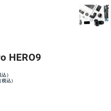
量
を
減
ら
す
o HERO9
税込）
（税込）