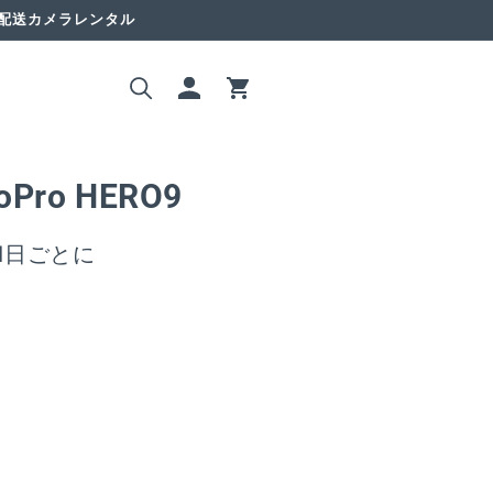
国配送カメラレンタル
ロ
カ
グ
ー
イ
ト
ン
Pro HERO9
1日ごとに