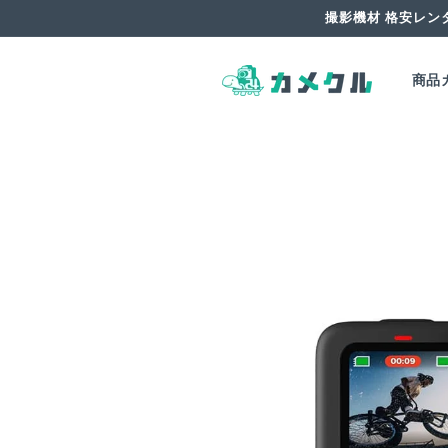
コンテ
撮影機材 格安レン
ンツに
進む
商品
商品情
報にス
キップ