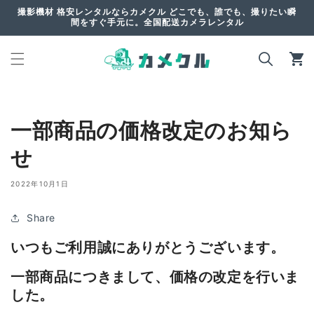
コンテ
撮影機材 格安レンタルならカメクル どこでも、誰でも、撮りたい瞬
ンツに
間をすぐ手元に。全国配送カメラレンタル
進む
カ
ー
ト
一部商品の価格改定のお知ら
せ
2022年10月1日
Share
いつもご利用誠にありがとうございます。
一部商品につきまして、価格の改定を行いま
した。