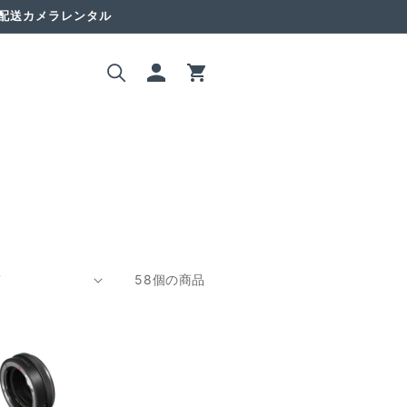
国配送カメラレンタル
ロ
カ
グ
ー
イ
ト
ン
58個の商品