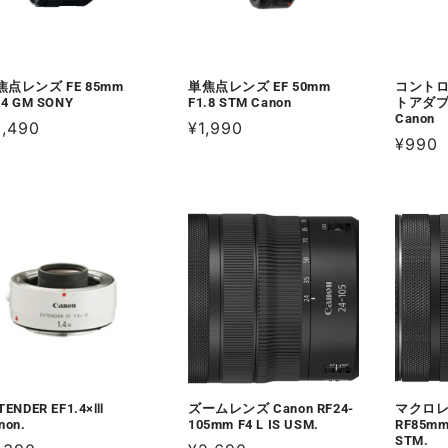
焦点レンズ FE 85mm
単焦点レンズ EF 50mm
コント
.4 GM SONY
F1.8 STM Canon
トアダプ
Canon
2,490
通
¥1,990
通
¥990
常
常
価
価
格
格
TENDER EF1.4×Ⅲ
ズームレンズ Canon RF24-
マクロレン
non.
105mm F4 L IS USM.
RF85mm
STM.