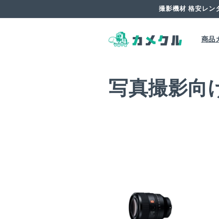
コンテ
撮影機材 格安レン
ンツに
進む
商品
写真撮影向