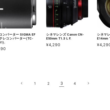
Fコンバーター SIGMA EF
シネマレンズ Canon CN-
シネマレン
Xテレコンバーター(TC-
E50mm T1.3 L F.
E14mm T
01).
通
¥4,290
通
¥4,29
690
常
常
価
価
格
格
3
1
2
4