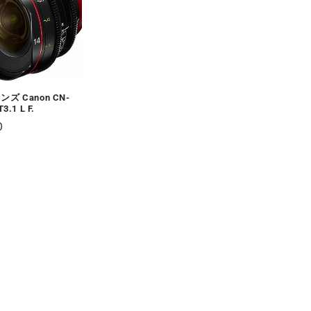
ズ Canon CN-
3.1 L F.
0