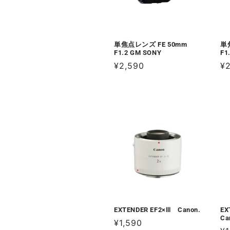
単焦点レンズ FE 50mm
単
F1.2 GM SONY
F1
通
¥2,590
通
¥
常
常
価
価
格
格
EXTENDER EF2×Ⅲ Canon.
EX
Ca
通
¥1,590