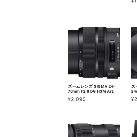
通
¥1
常
常
価
価
格
格
ズームレンズ SIGMA 24-
ズ
70mm F2.8 DG HSM Art.
24
通
¥2,090
通
¥
常
常
価
価
格
格