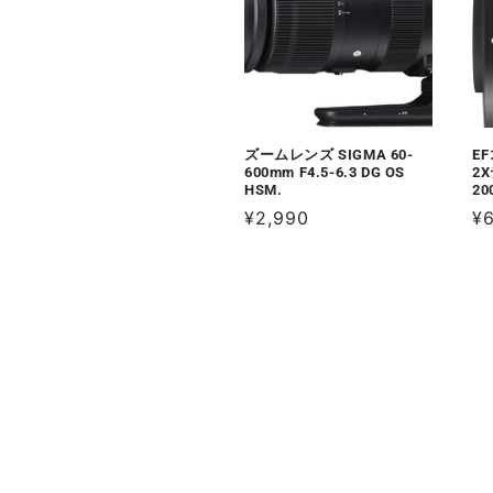
ズームレンズ SIGMA 60-
E
600mm F4.5-6.3 DG OS
2
HSM.
20
通
¥2,990
通
¥
常
常
価
価
格
格