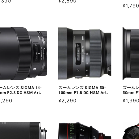
,390
通
¥2,690
通
¥1,79
常
常
価
価
格
格
ームレンズ SIGMA 14-
ズームレンズ SIGMA 50-
ズームレ
mm F2.8 DG HSM Art.
100mm F1.8 DC HSM Art.
50mm F1
2,290
通
¥2,290
通
¥1,99
常
常
価
価
格
格